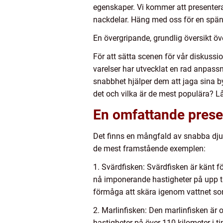
egenskaper. Vi kommer att presentera
nackdelar. Häng med oss för en spän
En övergripande, grundlig översikt öv
För att sätta scenen för vår diskussio
varelser har utvecklat en rad anpass
snabbhet hjälper dem att jaga sina by
det och vilka är de mest populära? Låt
En omfattande presen
Det finns en mångfald av snabba djur
de mest framstående exemplen:
1. Svärdfisken: Svärdfisken är känt 
nå imponerande hastigheter på upp ti
förmåga att skära igenom vattnet som
2. Marlinfisken: Den marlinfisken är 
hastigheter på över 110 kilometer i t