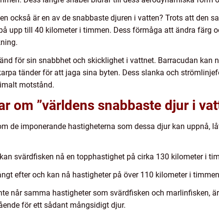
sken också är en av de snabbaste djuren i vatten? Trots att den s
 upp till 40 kilometer i timmen. Dess förmåga att ändra färg oc
ning.
änd för sin snabbhet och skicklighet i vattnet. Barracudan kan n
arpa tänder för att jaga sina byten. Dess slanka och strömlinje
imalt motstånd.
ar om ”världens snabbaste djur i vat
g om de imponerande hastigheterna som dessa djur kan uppnå, låt 
kan svärdfisken nå en topphastighet på cirka 130 kilometer i t
långt efter och kan nå hastigheter på över 110 kilometer i timmen
 inte når samma hastigheter som svärdfisken och marlinfisken, är
ående för ett sådant mångsidigt djur.