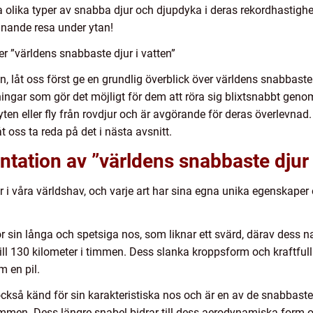
 olika typer av snabba djur och djupdyka i deras rekordhastighet
nande resa under ytan!
er ”världens snabbaste djur i vatten”
n, låt oss först ge en grundlig överblick över världens snabbaste
ningar som gör det möjligt för dem att röra sig blixtsnabbt ge
ten eller fly från rovdjur och är avgörande för deras överlevnad.
 oss ta reda på det i nästa avsnitt.
tation av ”världens snabbaste djur 
 i våra världshav, och varje art har sina egna unika egenskaper
för sin långa och spetsiga nos, som liknar ett svärd, därav dess
ll 130 kilometer i timmen. Dess slanka kroppsform och kraftfull
 en pil.
också känd för sin karakteristiska nos och är en av de snabbaste
immen. Dess längre snabel bidrar till dess aerodynamiska form o