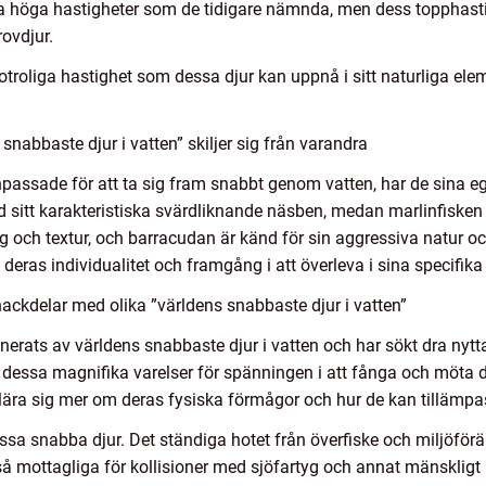
ka höga hastigheter som de tidigare nämnda, men dess topphast
rovdjur.
 otroliga hastighet som dessa djur kan uppnå i sitt naturliga ele
snabbaste djur i vatten” skiljer sig från varandra
anpassade för att ta sig fram snabbt genom vatten, har de sina 
 sitt karakteristiska svärdliknande näsben, medan marlinfisken 
 och textur, och barracudan är känd för sin aggressiva natur oc
deras individualitet och framgång i att överleva i sina specifika 
ackdelar med olika ”världens snabbaste djur i vatten”
erats av världens snabbaste djur i vatten och har sökt dra nytt
 dessa magnifika varelser för spänningen i att fånga och möta d
 lära sig mer om deras fysiska förmågor och hur de kan tillämpa
ssa snabba djur. Det ständiga hotet från överfiske och miljöför
mottagliga för kollisioner med sjöfartyg och annat mänskligt inf