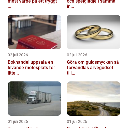
mest värde på ett tryggt
och spelglädje i samma
...
in...
02 juli 2026
02 juli 2026
Bokhandel uppsala en
Göra om guldsmycken så
levande mötesplats för
förvandlas arvegodset
litte...
till...
01 juli 2026
01 juli 2026