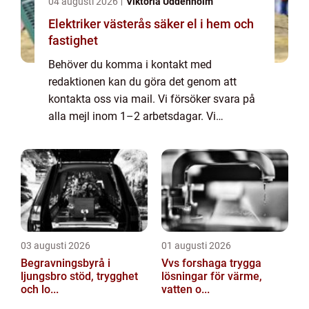
04 augusti 2026
Viktoria Uddenholm
Elektriker västerås säker el i hem och
fastighet
Behöver du komma i kontakt med
redaktionen kan du göra det genom att
kontakta oss via mail. Vi försöker svara på
alla mejl inom 1–2 arbetsdagar. Vi
välkomnar kritik, beröm och allmänna
kommentarer till innehållet på vår sida.
03 augusti 2026
01 augusti 2026
Begravningsbyrå i
Vvs forshaga trygga
ljungsbro stöd, trygghet
lösningar för värme,
och lo...
vatten o...