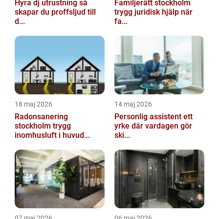
Hyra dj utrustning så
Familjerätt stockholm
skapar du proffsljud till
trygg juridisk hjälp när
d...
fa...
18 maj 2026
14 maj 2026
Radonsanering
Personlig assistent ett
stockholm trygg
yrke där vardagen gör
inomhusluft i huvud...
ski...
07 maj 2026
06 maj 2026