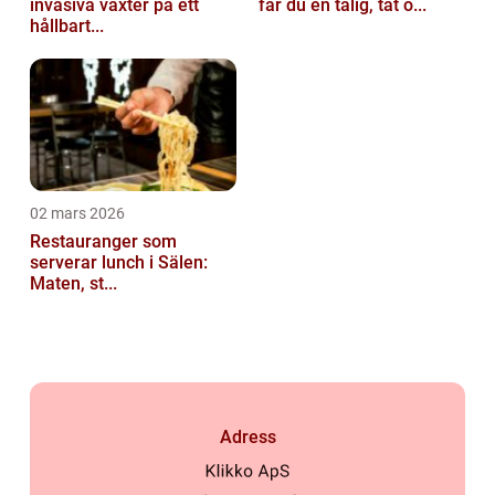
invasiva växter på ett
får du en tålig, tät o...
hållbart...
02 mars 2026
Restauranger som
serverar lunch i Sälen:
Maten, st...
Adress