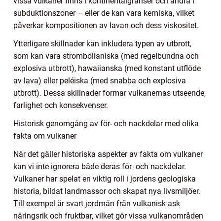
vissa vulkaner finns i kontinentalgränser och andra i
subduktionszoner – eller de kan vara kemiska, vilket
påverkar kompositionen av lavan och dess viskositet.
Ytterligare skillnader kan inkludera typen av utbrott,
som kan vara strombolianiska (med regelbundna och
explosiva utbrott), hawaiianska (med konstant utflöde
av lava) eller peléiska (med snabba och explosiva
utbrott). Dessa skillnader formar vulkanernas utseende,
farlighet och konsekvenser.
Historisk genomgång av för- och nackdelar med olika
fakta om vulkaner
När det gäller historiska aspekter av fakta om vulkaner
kan vi inte ignorera både deras för- och nackdelar.
Vulkaner har spelat en viktig roll i jordens geologiska
historia, bildat landmassor och skapat nya livsmiljöer.
Till exempel är svart jordmån från vulkanisk ask
näringsrik och fruktbar, vilket gör vissa vulkanområden