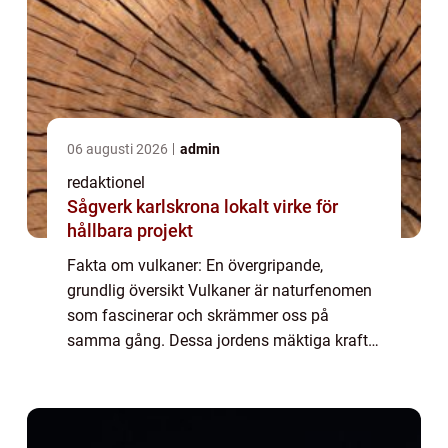
06 augusti 2026
admin
redaktionel
Sågverk karlskrona lokalt virke för
hållbara projekt
Fakta om vulkaner: En övergripande,
grundlig översikt Vulkaner är naturfenomen
som fascinerar och skrämmer oss på
samma gång. Dessa jordens mäktiga krafter
har formats genom miljontals år och har en
viktig roll i planetens geologiska historia. I
denn...