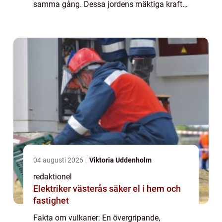
samma gång. Dessa jordens mäktiga krafter
har formats genom miljontals år och har en
viktig roll i planetens geologiska historia. I
denn...
04 augusti 2026
Viktoria Uddenholm
redaktionel
Elektriker västerås säker el i hem och
fastighet
Fakta om vulkaner: En övergripande,