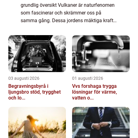
grundlig översikt Vulkaner är naturfenomen
som fascinerar och skrämmer oss på
samma gång. Dessa jordens mäktiga krafter
har formats genom miljontals år och har en
viktig roll i planetens geologiska historia. I
denn...
03 augusti 2026
01 augusti 2026
Begravningsbyrå i
Vvs forshaga trygga
ljungsbro stöd, trygghet
lösningar för värme,
och lo...
vatten o...