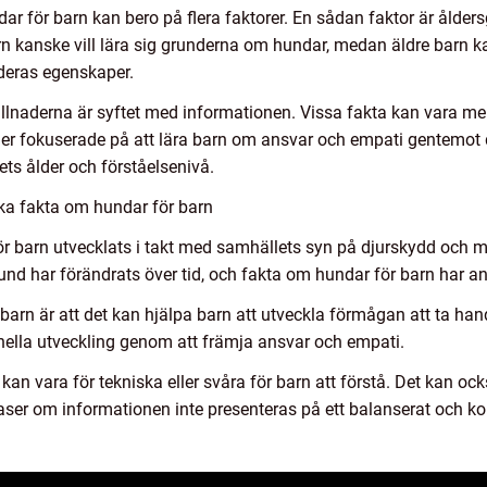
dar för barn kan bero på flera faktorer. En sådan faktor är ålde
barn kanske vill lära sig grunderna om hundar, medan äldre barn k
deras egenskaper.
llnaderna är syftet med informationen. Vissa fakta kan vara me
 fokuserade på att lära barn om ansvar och empati gentemot djur
ts ålder och förståelsenivå.
ika fakta om hundar för barn
ör barn utvecklats i takt med samhällets syn på djurskydd och män
d har förändrats över tid, och fakta om hundar för barn har anp
arn är att det kan hjälpa barn att utveckla förmågan att ta han
nella utveckling genom att främja ansvar och empati.
an vara för tekniska eller svåra för barn att förstå. Det kan ock
aser om informationen inte presenteras på ett balanserat och kor