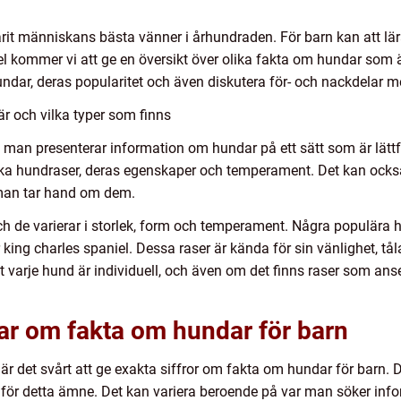
arit människans bästa vänner i århundraden. För barn kan att l
el kommer vi att ge en översikt över olika fakta om hundar som ä
undar, deras popularitet och även diskutera för- och nackdelar m
r och vilka typer som finns
man presenterar information om hundar på ett sätt som är lättfö
ika hundraser, deras egenskaper och temperament. Det kan också
 man tar hand om dem.
ch de varierar i storlek, form och temperament. Några populära hu
er king charles spaniel. Dessa raser är kända för sin vänlighet, 
att varje hund är individuell, och även om det finns raser som an
ar om fakta om hundar för barn
är det svårt att ge exakta siffror om fakta om hundar för barn. De
ion för detta ämne. Det kan variera beroende på var man söker i