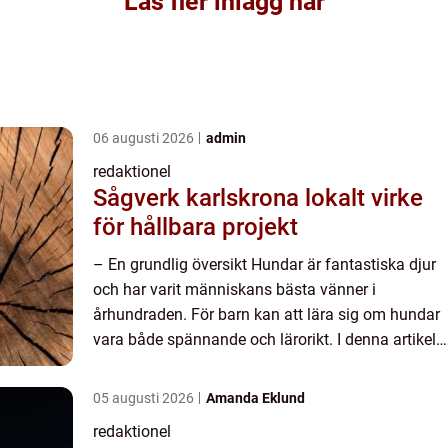
Läs fler inlägg här
06 augusti 2026
admin
redaktionel
Sågverk karlskrona lokalt virke
för hållbara projekt
– En grundlig översikt Hundar är fantastiska djur
och har varit människans bästa vänner i
århundraden. För barn kan att lära sig om hundar
vara både spännande och lärorikt. I denna artikel
kommer vi att ge en översikt över olika fakta om
hundar...
05 augusti 2026
Amanda Eklund
redaktionel