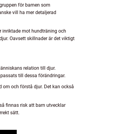
rsgruppen för barnen som
anske vill ha mer detaljerad
r inriktade mot hundträning och
. Oavsett skillnader är det viktigt
niskans relation till djur.
assats till dessa förändringar.
d om och förstå djur. Det kan också
så finnas risk att barn utvecklar
rekt sätt.