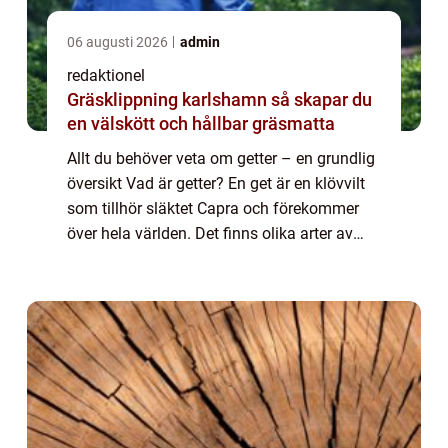
06 augusti 2026
admin
redaktionel
Gräsklippning karlshamn så skapar du
en välskött och hållbar gräsmatta
Allt du behöver veta om getter – en grundlig
översikt Vad är getter? En get är en klövvilt
som tillhör släktet Capra och förekommer
över hela världen. Det finns olika arter av
getter, men den mest kända är vanligtvis
tamgeten. Den tamgeten, Cap...