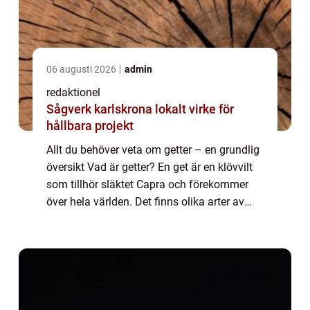
06 augusti 2026
admin
redaktionel
Sågverk karlskrona lokalt virke för
hållbara projekt
Allt du behöver veta om getter – en grundlig
översikt Vad är getter? En get är en klövvilt
som tillhör släktet Capra och förekommer
över hela världen. Det finns olika arter av
getter, men den mest kända är vanligtvis
tamgeten. Den tamgeten, Cap...