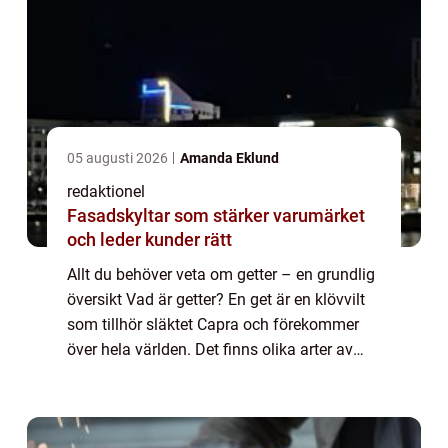
05 augusti 2026
Amanda Eklund
redaktionel
Fasadskyltar som stärker varumärket
och leder kunder rätt
Allt du behöver veta om getter – en grundlig
översikt Vad är getter? En get är en klövvilt
som tillhör släktet Capra och förekommer
över hela världen. Det finns olika arter av
getter, men den mest kända är vanligtvis
tamgeten. Den tamgeten, Cap...