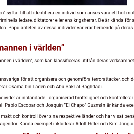
n” syftar till att identifiera en individ som anses vara ett hot m
kriminella ledare, diktatorer eller ens krigsherrar. De är kända
len. Populariteten av dessa individer varierar beroende på deras
 mannen i världen”
 mannen i världen”, som kan klassificeras utifrån deras verksam
 ansvariga för att organisera och genomföra terrorattacker, och d
uderar Osama bin Laden och Abu Bakr al-Baghdadi.
ndivider är inblandade i organiserad brottslighet och kontrollera
el. Pablo Escobar och Joaquín ”El Chapo” Guzmán är kända exe
r makt och kontroll över sina respektive länder och har visat benä
a agendor. Kända exempel inkluderar Adolf Hitler och Kim Jong-u