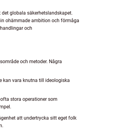
ot det globala säkerhetslandskapet.
 för sin ohämmade ambition och förmåga
 handlingar och
hetsområde och metoder. Några
e kan vara knutna till ideologiska
r ofta stora operationer som
mpel.
genhet att undertrycka sitt eget folk
n.