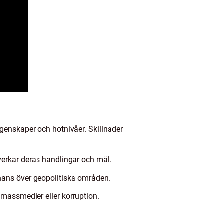
egenskaper och hotnivåer. Skillnader
åverkar deras handlingar och mål.
inans över geopolitiska områden.
v massmedier eller korruption.