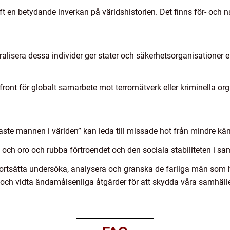
haft en betydande inverkan på världshistorien. Det finns för- och
tralisera dessa individer ger stater och säkerhetsorganisationer
ont för globalt samarbete mot terrornätverk eller kriminella org
aste mannen i världen” kan leda till missade hot från mindre kän
och oro och rubba förtroendet och den sociala stabiliteten i sa
fortsätta undersöka, analysera och granska de farliga män som 
ur och vidta ändamålsenliga åtgärder för att skydda våra samhäll