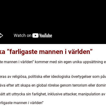
ka ”farligaste mannen i världen”
igaste mannen i världen” kommer med sin egen unika uppsättning 
veras av religiösa, politiska eller ideologiska övertygelser som p
räva efter att skapa en global rörelse genom terrorism eller dom
ätt att uttrycka sin farlighet, inklusive attacker, manipulation a
arligaste mannen i världen”