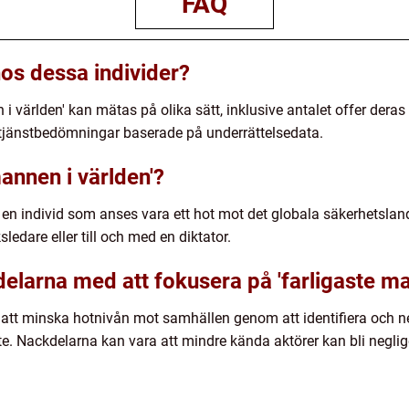
FAQ
hos dessa individer?
i världen' kan mätas på olika sätt, inklusive antalet offer deras 
stjänstbedömningar baserade på underrättelsedata.
mannen i världen'?
r en individ som anses vara ett hot mot det globala säkerhetsla
ksledare eller till och med en diktator.
delarna med att fokusera på 'farligaste ma
 att minska hotnivån mot samhällen genom att identifiera och ne
te. Nackdelarna kan vara att mindre kända aktörer kan bli negl