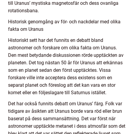
till Uranus’ mystiska magnetosfär och dess ovanliga
rotationsbana.
Historisk genomgång av för- och nackdelar med olika
fakta om Uranus
Historiskt sett har det funnits en debatt bland
astronomer och forskare om olika fakta om Uranus.
Den mest betydande diskussionen rörde upptäckten av
planeten. Det tog nästan 50 år för Uranus att erkännas
som en planet sedan den först upptäcktes. Vissa
forskare ville inte acceptera dess existens som en
separat planet och föreslog att det kan vara en stor
komet eller en följeslagare till Saturnus istället.
Det har också funnits debatt om Uranus’ färg. Folk var
tidigare av åsikten att Uranus borde vara röd eller brun
baserat på dess sammansättning. Det var först när
astronomer upptäckte metanet i dess atmosfär som det
blev klart att det var sättet den reflekterade ljuset som