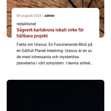
06 augusti 2026
admin
redaktionel
Sågverk karlskrona lokalt virke för
hållbara projekt
Fakta om Uranus: En Fascinerande Blick på
en Gåtfull Planet Inledning: Uranus är en av
de mest intressanta och mysteriösa
planeterna i vårt solsystem. I denna artikel
kommer vi utforska grundläggande fakta
om Uranus samt ge en omfattande
presentation...