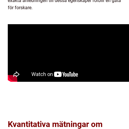
exakta anledningen till dessa egenskaper förblir en gåta
för forskare.
Kvantitativa mätningar om