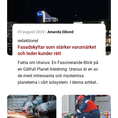
05 augusti 2026
Amanda Eklund
redaktionel
Fasadskyltar som stärker varumärket
och leder kunder rätt
Fakta om Uranus: En Fascinerande Blick på
en Gåtfull Planet Inledning: Uranus är en av
de mest intressanta och mysteriösa
planeterna i vårt solsystem. I denna artikel
kommer vi utforska grundläggande fakta
om Uranus samt ge en omfattande
presentation...