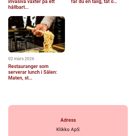
invasiva växter på ett
får du en tålig, tät o...
hållbart...
02 mars 2026
Restauranger som
serverar lunch i Sälen:
Maten, st...
Adress