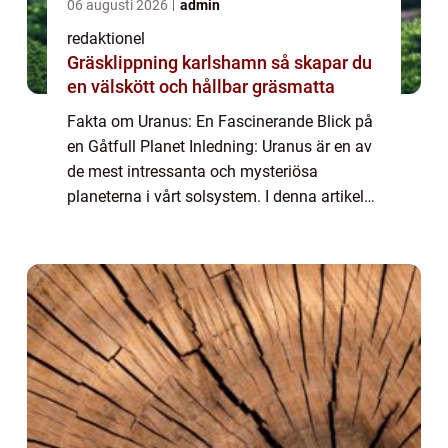
06 augusti 2026
admin
redaktionel
Gräsklippning karlshamn så skapar du
en välskött och hållbar gräsmatta
Fakta om Uranus: En Fascinerande Blick på
en Gåtfull Planet Inledning: Uranus är en av
de mest intressanta och mysteriösa
planeterna i vårt solsystem. I denna artikel
kommer vi utforska grundläggande fakta
om Uranus samt ge en omfattande
presentation...