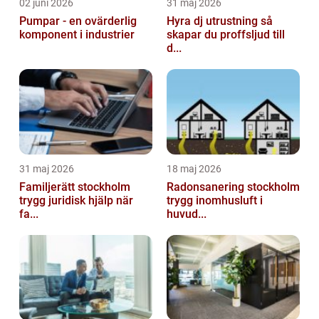
02 juni 2026
31 maj 2026
Pumpar - en ovärderlig
Hyra dj utrustning så
komponent i industrier
skapar du proffsljud till
d...
31 maj 2026
18 maj 2026
Familjerätt stockholm
Radonsanering stockholm
trygg juridisk hjälp när
trygg inomhusluft i
fa...
huvud...