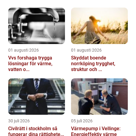
Jupiter är den femte planeten från solen och
är den största planeten i vårt solsystem...
01 augusti 2026
01 augusti 2026
Vvs forshaga trygga
Skyddat boende
lösningar för värme,
norrköping trygghet,
vatten o...
struktur och ...
30 juli 2026
05 juli 2026
Civilrätt i stockholm så
Värmepump i Vellinge:
fungerar dina rättighete...
Energieffektiv värme