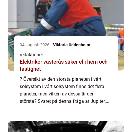
04 augusti 2026
Viktoria Uddenholm
redaktionel
Elektriker västerås säker el i hem och
fastighet
? Översikt av den största planeten i vårt
solsystem I vårt solsystem finns det flera
planeter, men vilken av dessa är den
största? Svaret på denna fråga är Jupiter.
Jupiter är den femte planeten från solen och
är den största planeten i vårt solsystem...