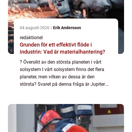
04 augusti 2026
Erik Andersson
redaktionel
Grunden för ett effektivt flöde i
industrin: Vad är materialhantering?
? Översikt av den största planeten i vårt
solsystem I vårt solsystem finns det flera
planeter, men vilken av dessa är den
största? Svaret på denna fråga är Jupiter.
Jupiter är den femte planeten från solen och
är den största planeten i vårt solsystem...