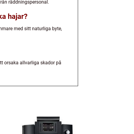
från räddningspersonal.
ka hajar?
immare med sitt naturliga byte,
tt orsaka allvarliga skador på