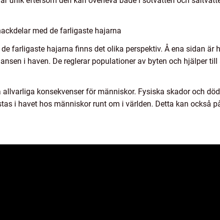
r unik eftersom den kan överleva både i sötvatten och saltvatten,
nackdelar med de farligaste hajarna
 de farligaste hajarna finns det olika perspektiv. Å ena sidan är
alansen i haven. De reglerar populationer av byten och hjälper til
 allvarliga konsekvenser för människor. Fysiska skador och dödsf
istas i havet hos människor runt om i världen. Detta kan också 