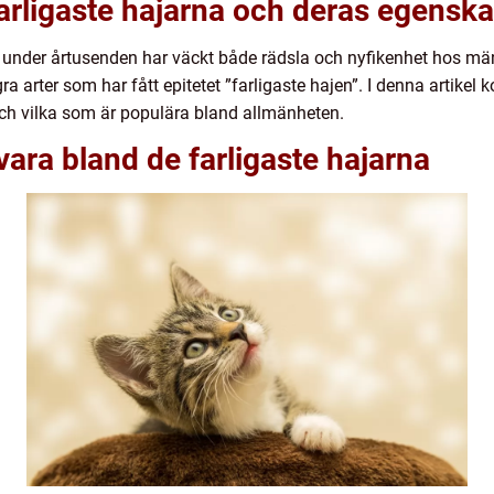
farligaste hajarna och deras egensk
under årtusenden har väckt både rädsla och nyfikenhet hos männ
ra arter som har fått epitetet ”farligaste hajen”. I denna artikel
och vilka som är populära bland allmänheten.
vara bland de farligaste hajarna