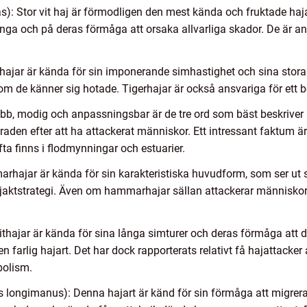
as): Stor vit haj är förmodligen den mest kända och fruktade haja
långa och på deras förmåga att orsaka allvarliga skador. De är an
rhajar är kända för sin imponerande simhastighet och sina stora 
 de känner sig hotade. Tigerhajar är också ansvariga för ett be
abb, modig och anpassningsbar är de tre ord som bäst beskriver 
en efter att ha attackerat människor. Ett intressant faktum är 
fta finns i flodmynningar och estuarier.
rhajar är kända för sin karakteristiska huvudform, som ser u
 jaktstrategi. Även om hammarhajar sällan attackerar människor, 
ithajar är kända för sina långa simturer och deras förmåga att 
en farlig hajart. Det har dock rapporterats relativt få hajattacker
olism.
s longimanus): Denna hajart är känd för sin förmåga att migrer