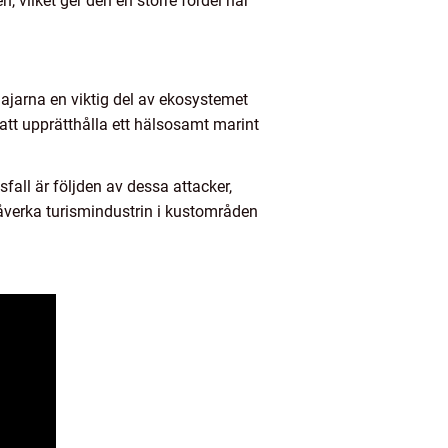
 vilket ger den en större fördel när
 hajarna en viktig del av ekosystemet
l att upprätthålla ett hälsosamt marint
all är följden av dessa attacker,
påverka turismindustrin i kustområden