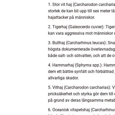
1. Stor vit haj (Carcharodon carchari
storlek de kan bli upp till sex meter 
hajattacker på människor.
2. Tigerhaj (Galeocerdo cuvier): Tige
kan vara aggressiva mot människor om
3. Bullhaj (Carcharhinus leucas): Sn
högsta dokumenterade överlevnadsgrad
både salt- och sötvatten, och att de o
4. Hammarhaj (Sphyrna spp.): Hamma
dem ett bättre synfält och förbättrad
allvarliga skador.
5. Vithaj (Carcharodon carcharias): V
pricksäkerhet och styrka gör dem till 
på grund av deras långsamma metab
6. Oceanisk vitspetshaj (Carcharhinu