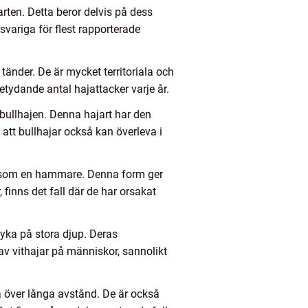
rten. Detta beror delvis på dess
svariga för flest rapporterade
tänder. De är mycket territoriala och
tydande antal hajattacker varje år.
bullhajen. Denna hajart har den
att bullhajar också kan överleva i
t som en hammare. Denna form ger
finns det fall där de har orsakat
dyka på stora djup. Deras
 av vithajar på människor, sannolikt
a över långa avstånd. De är också