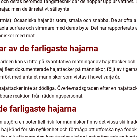
 och deras berömda fångstteknik där de hoppar upp ur vattnet. 
jar, men de är relativt sällsynta.
rmis): Oceaniska hajar är stora, smala och snabba. De är ofta a
äxla surfare och simmare med deras byte. Det har rapporterats 
änniskor med mat.
r av de farligaste hajarna
 världen kan vi titta på kvantitativa mätningar av hajattacker och 
haj flest dokumenterade hajattacker på människor, följt av tigerhaj
jämfört med antalet människor som vistas i havet varje år.
 hajattacker inte är dödliga. Överlevnadsgraden efter en hajatta
bbare reaktion från räddningspersonal.
de farligaste hajarna
an utgöra en potentiell risk för människor finns det vissa skillna
it haj känd för sin nyfikenhet och förmåga att utforska nya födok