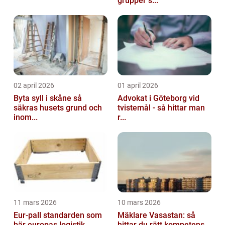
grupper s...
02 april 2026
01 april 2026
Byta syll i skåne så
Advokat i Göteborg vid
säkras husets grund och
tvistemål - så hittar man
inom...
r...
11 mars 2026
10 mars 2026
Eur-pall standarden som
Mäklare Vasastan: så
bär europas logistik
hittar du rätt kompetens