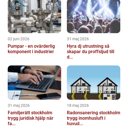
02 juni 2026
31 maj 2026
Pumpar - en ovärderlig
Hyra dj utrustning så
komponent i industrier
skapar du proffsljud till
d...
31 maj 2026
18 maj 2026
Familjerätt stockholm
Radonsanering stockholm
trygg juridisk hjälp när
trygg inomhusluft i
fa...
huvud...