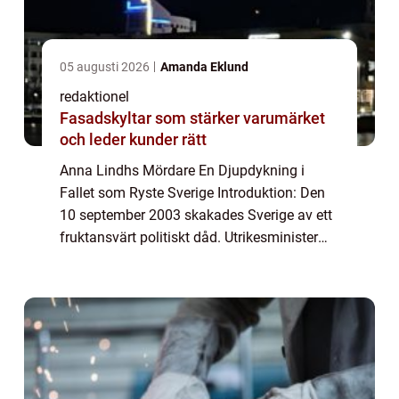
05 augusti 2026
Amanda Eklund
redaktionel
Fasadskyltar som stärker varumärket
och leder kunder rätt
Anna Lindhs Mördare En Djupdykning i
Fallet som Ryste Sverige Introduktion: Den
10 september 2003 skakades Sverige av ett
fruktansvärt politiskt dåd. Utrikesminister
Anna Lindh mördades brutalt av en ensam
gärningsman i ett varuhus i Stockholm.
Detta...