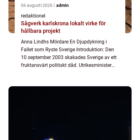
06 augusti 2026
admin
redaktionel
Sågverk karlskrona lokalt virke för
hållbara projekt
Anna Lindhs Mördare En Djupdykning i
Fallet som Ryste Sverige Introduktion: Den
10 september 2003 skakades Sverige av ett
fruktansvärt politiskt dåd. Utrikesminister
Anna Lindh mördades brutalt av en ensam
gärningsman i ett varuhus i Stockholm.
Detta...