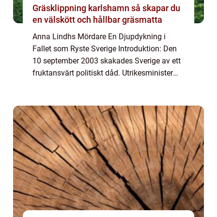
Gräsklippning karlshamn så skapar du
en välskött och hållbar gräsmatta
Anna Lindhs Mördare En Djupdykning i
Fallet som Ryste Sverige Introduktion: Den
10 september 2003 skakades Sverige av ett
fruktansvärt politiskt dåd. Utrikesminister
Anna Lindh mördades brutalt av en ensam
gärningsman i ett varuhus i Stockholm.
Detta...