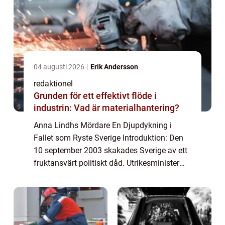
04 augusti 2026
Erik Andersson
redaktionel
Grunden för ett effektivt flöde i
industrin: Vad är materialhantering?
Anna Lindhs Mördare En Djupdykning i
Fallet som Ryste Sverige Introduktion: Den
10 september 2003 skakades Sverige av ett
fruktansvärt politiskt dåd. Utrikesminister
Anna Lindh mördades brutalt av en ensam
gärningsman i ett varuhus i Stockholm.
Detta...