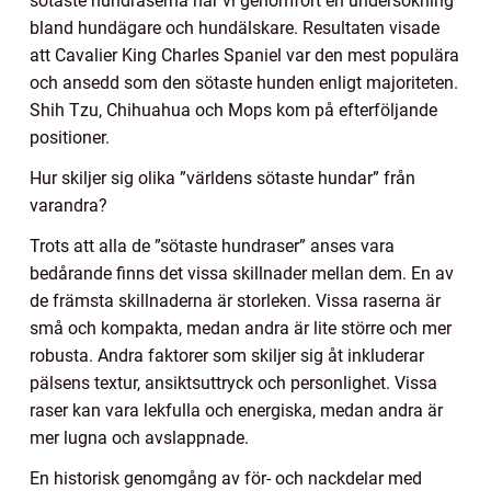
sötaste hundraserna har vi genomfört en undersökning
bland hundägare och hundälskare. Resultaten visade
att Cavalier King Charles Spaniel var den mest populära
och ansedd som den sötaste hunden enligt majoriteten.
Shih Tzu, Chihuahua och Mops kom på efterföljande
positioner.
Hur skiljer sig olika ”världens sötaste hundar” från
varandra?
Trots att alla de ”sötaste hundraser” anses vara
bedårande finns det vissa skillnader mellan dem. En av
de främsta skillnaderna är storleken. Vissa raserna är
små och kompakta, medan andra är lite större och mer
robusta. Andra faktorer som skiljer sig åt inkluderar
pälsens textur, ansiktsuttryck och personlighet. Vissa
raser kan vara lekfulla och energiska, medan andra är
mer lugna och avslappnade.
En historisk genomgång av för- och nackdelar med