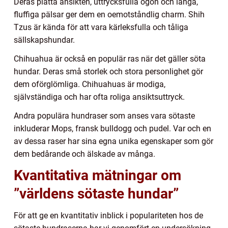
Deras platta ansikten, uttrycksfulla ögon och långa,
fluffiga pälsar ger dem en oemotståndlig charm. Shih
Tzus är kända för att vara kärleksfulla och tåliga
sällskapshundar.
Chihuahua är också en populär ras när det gäller söta
hundar. Deras små storlek och stora personlighet gör
dem oförglömliga. Chihuahuas är modiga,
självständiga och har ofta roliga ansiktsuttryck.
Andra populära hundraser som anses vara sötaste
inkluderar Mops, fransk bulldogg och pudel. Var och en
av dessa raser har sina egna unika egenskaper som gör
dem bedårande och älskade av många.
Kvantitativa mätningar om
”världens sötaste hundar”
För att ge en kvantitativ inblick i populariteten hos de