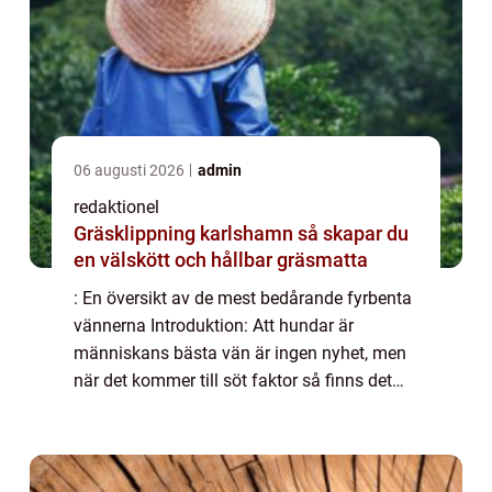
06 augusti 2026
admin
redaktionel
Gräsklippning karlshamn så skapar du
en välskött och hållbar gräsmatta
: En översikt av de mest bedårande fyrbenta
vännerna Introduktion: Att hundar är
människans bästa vän är ingen nyhet, men
när det kommer till söt faktor så finns det
vissa raserna som tar priset. I denna artikel
kommer vi att utforska ”världens...