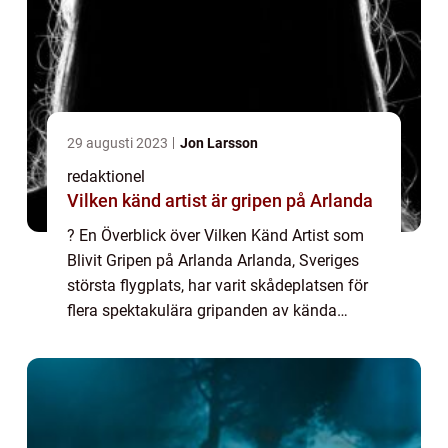
29 augusti 2023
Jon Larsson
redaktionel
Vilken känd artist är gripen på Arlanda
? En Överblick över Vilken Känd Artist som
Blivit Gripen på Arlanda Arlanda, Sveriges
största flygplats, har varit skådeplatsen för
flera spektakulära gripanden av kända
artister genom åren. Dessa händelser har
alltid fångat allmänhetens intresse och...