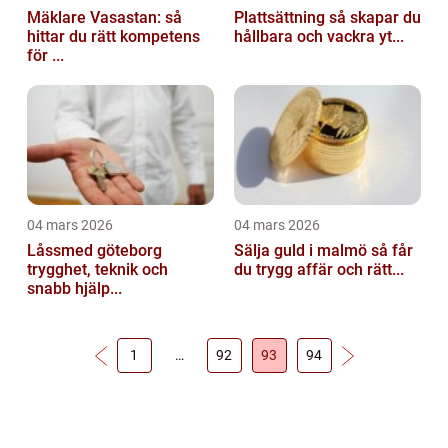
Mäklare Vasastan: så
Plattsättning så skapar du
hittar du rätt kompetens
hållbara och vackra yt...
för ...
04 mars 2026
04 mars 2026
Låssmed göteborg
Sälja guld i malmö så får
trygghet, teknik och
du trygg affär och rätt...
snabb hjälp...
1
…
92
93
94