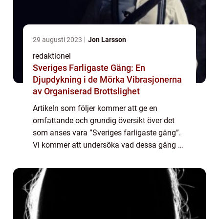
29 augusti 2023
Jon Larsson
redaktionel
Sveriges Farligaste Gäng: En
Djupdykning i de Mörka Vibrasjonerna
av Organiserad Brottslighet
Artikeln som följer kommer att ge en
omfattande och grundig översikt över det
som anses vara ”Sveriges farligaste gäng”.
Vi kommer att undersöka vad dessa gäng är,
vilka typer som finns, deras popularitet och
till och med ta en titt på kv...