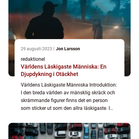
29 augusti 2023
Jon Larsson
redaktionel
Världens Läskigaste Människa: En
Djupdykning i Otäckhet
Världens Läskigaste Människa Introduktion:
I den breda världen av mänsklig skräck och
skrämmande figurer finns det en person
som sticker ut som den allra läskigaste. I
denna artikel kommer vi att fokusera på att
ge en grundlig översikt av ”värl...