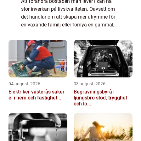
Att förändra bostaden man lever i kan ha
stor inverkan på livskvaliteten. Oavsett om
det handlar om att skapa mer utrymme för
en växande familj eller förnya en gammal,
trött layout, erbjuder en ombyggnation mö...
04 augusti 2026
03 augusti 2026
Elektriker västerås säker
Begravningsbyrå i
el i hem och fastighet...
ljungsbro stöd, trygghet
och lo...