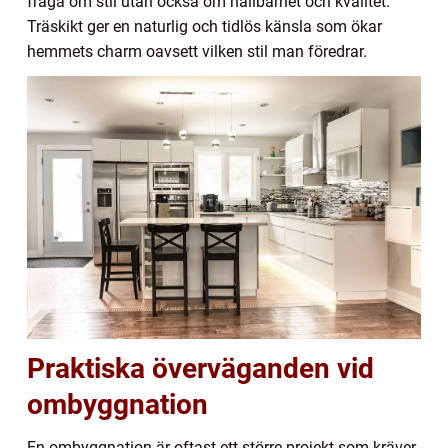
fråga om stil utan också om hållbarhet och kvalitet.
Träskikt ger en naturlig och tidlös känsla som ökar
hemmets charm oavsett vilken stil man föredrar.
Praktiska överväganden vid
ombyggnation
En ombyggnation är oftast ett större projekt som kräver