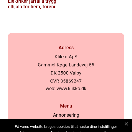
Elektriker järfälla trygg
elhjälp för hem, föreni...
Adress
web:
www.klikko.dk
Menu
Annonsering
Om oss
På vores website bruges cookies til at huske dine indstillinger,
Cookies