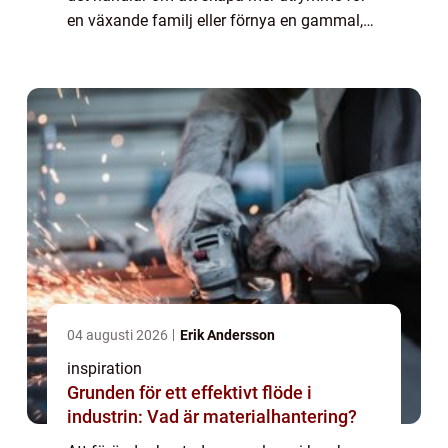
en växande familj eller förnya en gammal,
trött layout, erbjuder en ombyggnation mö...
04 augusti 2026
Erik Andersson
inspiration
Grunden för ett effektivt flöde i
industrin: Vad är materialhantering?