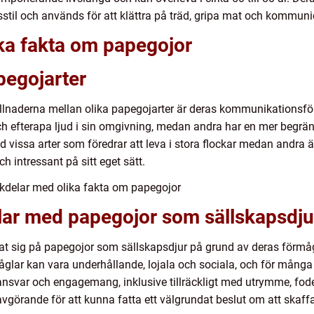
livsstil och används för att klättra på träd, gripa mat och kommu
ika fakta om papegojor
pegojarter
lnaderna mellan olika papegojarter är deras kommunikationsför
och efterapa ljud i sin omgivning, medan andra har en mer begr
med vissa arter som föredrar att leva i stora flockar medan andr
h intressant på sitt eget sätt.
kdelar med olika fakta om papegojor
lar med papegojor som sällskapsdju
tat sig på papegojor som sällskapsdjur på grund av deras för
lar kan vara underhållande, lojala och sociala, och för många ä
svar och engagemang, inklusive tillräckligt med utrymme, foder 
vgörande för att kunna fatta ett välgrundat beslut om att skaf