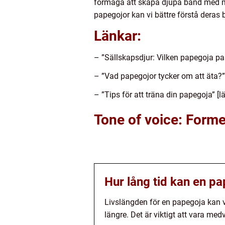
förmåga att skapa djupa band med mä
papegojor kan vi bättre förstå deras 
Länkar:
– ”Sällskapsdjur: Vilken papegoja pas
– ”Vad papegojor tycker om att äta?” 
– ”Tips för att träna din papegoja” [l
Tone of voice: Forme
Hur lång tid kan en p
Livslängden för en papegoja kan va
längre. Det är viktigt att vara me