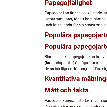
Papegojtålighet
Papegojor kan finnas i olika storleka
jacoar samt aror, för att bara nämna
undulater kända för sin småvuxna sto
Populära papegojart
Populära papegojart
Bland de olika papegojarterna har vis
(tamburinparakit) är några exempel p
deras intelligens, förmåga att lära s
Kvantitativa mätnin
Mått och fakta
Papegojor varierar i storlek, med någ
Dessutom har vissa papegojarter en i