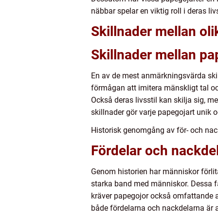
näbbar spelar en viktig roll i deras 
Skillnader mellan ol
Skillnader mellan pa
En av de mest anmärkningsvärda skil
förmågan att imitera mänskligt tal 
Också deras livsstil kan skilja sig, 
skillnader gör varje papegojart unik oc
Historisk genomgång av för- och nac
Fördelar och nackde
Genom historien har människor förli
starka band med människor. Dessa fåg
kräver papegojor också omfattande an
både fördelarna och nackdelarna är a