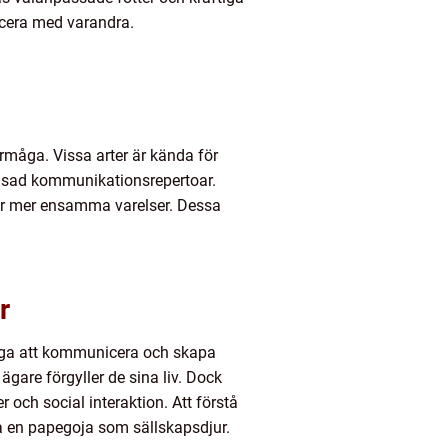
nicera med varandra.
måga. Vissa arter är kända för
änsad kommunikationsrepertoar.
a är mer ensamma varelser. Dessa
r
måga att kommunicera och skapa
gare förgyller de sina liv. Dock
och social interaktion. Att förstå
fa en papegoja som sällskapsdjur.