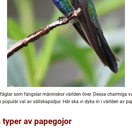
a fåglar som fängslar människor världen över. Dessa charmiga var
populär val av sällskapsdjur. Här ska vi dyka in i världen av p
a typer av papegojor