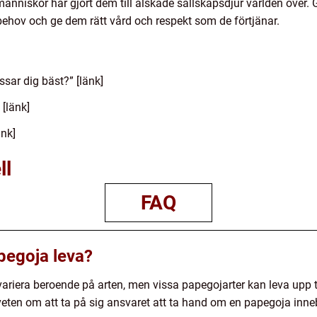
nniskor har gjort dem till älskade sällskapsdjur världen över.
behov och ge dem rätt vård och respekt som de förtjänar.
sar dig bäst?” [länk]
[länk]
änk]
ll
FAQ
apegoja leva?
riera beroende på arten, men vissa papegojarter kan leva upp till
dveten om att ta på sig ansvaret att ta hand om en papegoja inne