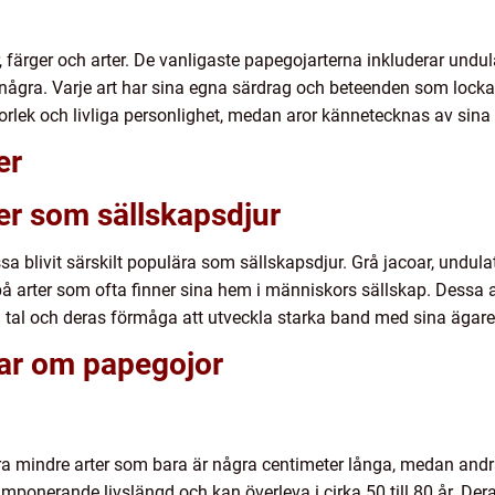
r, färger och arter. De vanligaste papegojarterna inkluderar und
 några. Varje art har sina egna särdrag och beteenden som lockar
rlek och livliga personlighet, medan aror kännetecknas av sina 
er
er som sällskapsdjur
sa blivit särskilt populära som sällskapsdjur. Grå jacoar, undu
å arter som ofta finner sina hem i människors sällskap. Dessa ar
ig tal och deras förmåga att utveckla starka band med sina ägare
gar om papegojor
ra mindre arter som bara är några centimeter långa, medan andra
mponerande livslängd och kan överleva i cirka 50 till 80 år. Der