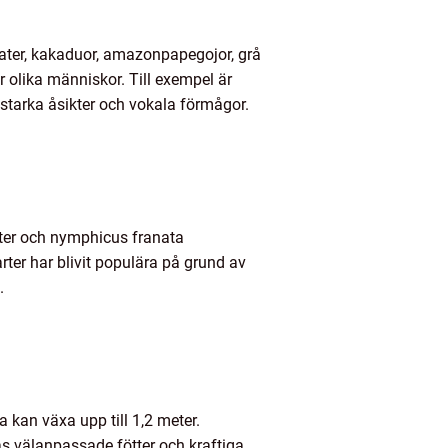
ulater, kakaduor, amazonpapegojor, grå
 olika människor. Till exempel är
starka åsikter och vokala förmågor.
later och nymphicus franata
ter har blivit populära på grund av
.
 kan växa upp till 1,2 meter.
as välanpassade fötter och kraftiga