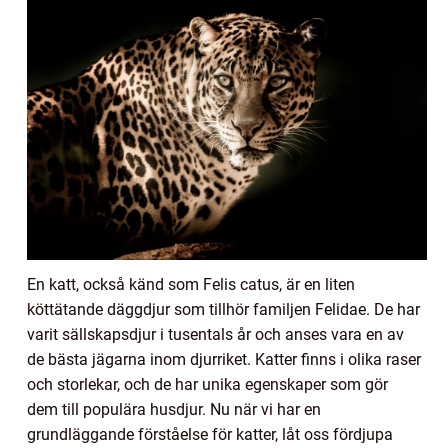
En katt, också känd som Felis catus, är en liten
köttätande däggdjur som tillhör familjen Felidae. De har
varit sällskapsdjur i tusentals år och anses vara en av
de bästa jägarna inom djurriket. Katter finns i olika raser
och storlekar, och de har unika egenskaper som gör
dem till populära husdjur. Nu när vi har en
grundläggande förståelse för katter, låt oss fördjupa