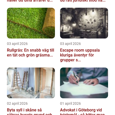
håller du dina affärer u...
du rätt juridiskt stöd nä...
03 april 2026
03 april 2026
Rullgräs: En snabb väg till
Escape room uppsala
en tät och grön gräsma...
kluriga äventyr för
grupper s...
02 april 2026
01 april 2026
Byta syll i skåne så
Advokat i Göteborg vid
säkras husets grund och
tvistemål - så hittar man