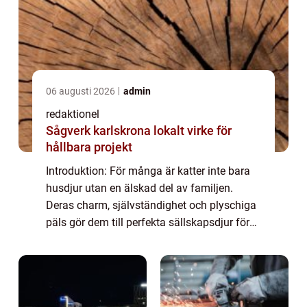
06 augusti 2026
admin
redaktionel
Sågverk karlskrona lokalt virke för
hållbara projekt
Introduktion: För många är katter inte bara
husdjur utan en älskad del av familjen.
Deras charm, självständighet och plyschiga
päls gör dem till perfekta sällskapsdjur för
människor över hela världen. Men hur
mycket vet vi egentligen om våra fyrbenta...