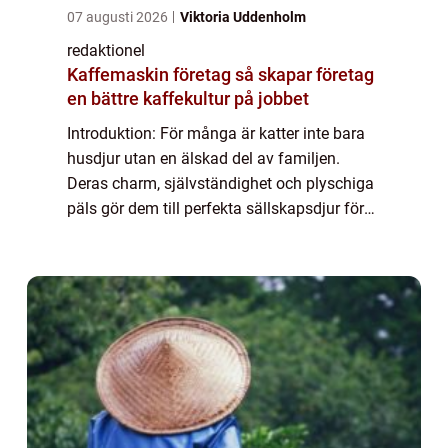
07 augusti 2026
Viktoria Uddenholm
redaktionel
Kaffemaskin företag så skapar företag
en bättre kaffekultur på jobbet
Introduktion: För många är katter inte bara
husdjur utan en älskad del av familjen.
Deras charm, självständighet och plyschiga
päls gör dem till perfekta sällskapsdjur för
människor över hela världen. Men hur
mycket vet vi egentligen om våra fyrbenta...