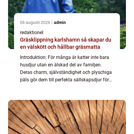
06 augusti 2026
admin
redaktionel
Gräsklippning karlshamn så skapar du
en välskött och hållbar gräsmatta
Introduktion: För många är katter inte bara
husdjur utan en älskad del av familjen.
Deras charm, självständighet och plyschiga
päls gör dem till perfekta sällskapsdjur för
människor över hela världen. Men hur
mycket vet vi egentligen om våra fyrbenta...