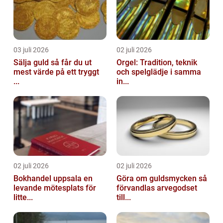
03 juli 2026
02 juli 2026
Sälja guld så får du ut
Orgel: Tradition, teknik
mest värde på ett tryggt
och spelglädje i samma
...
in...
02 juli 2026
02 juli 2026
Bokhandel uppsala en
Göra om guldsmycken så
levande mötesplats för
förvandlas arvegodset
litte...
till...