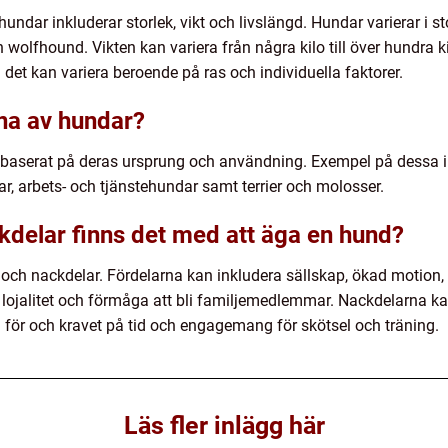
ndar inkluderar storlek, vikt och livslängd. Hundar varierar i s
h wolfhound. Vikten kan variera från några kilo till över hundra k
 det kan variera beroende på ras och individuella faktorer.
rna av hundar?
r baserat på deras ursprung och användning. Exempel på dessa i
r, arbets- och tjänstehundar samt terrier och molosser.
ckdelar finns det med att äga en hund?
 och nackdelar. Fördelarna kan inkludera sällskap, ökad motion, 
 lojalitet och förmåga att bli familjemedlemmar. Nackdelarna ka
 för och kravet på tid och engagemang för skötsel och träning.
Läs fler inlägg här