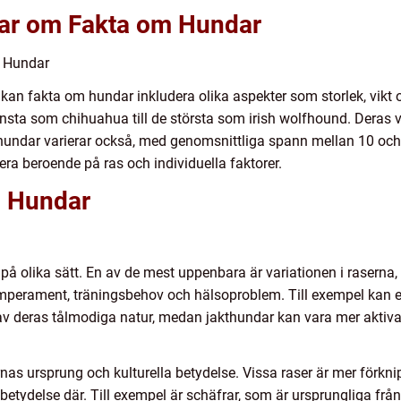
gar om Fakta om Hundar
m Hundar
 kan fakta om hundar inkludera olika aspekter som storlek, vikt 
 minsta som chihuahua till de största som irish wolfhound. Deras v
r hundar varierar också, med genomsnittliga spann mellan 10 och 1
riera beroende på ras och individuella faktorer.
m Hundar
 på olika sätt. En av de mest uppenbara är variationen i raserna
emperament, träningsbehov och hälsoproblem. Till exempel kan
av deras tålmodiga natur, medan jakthundar kan vara mer aktiv
nas ursprung och kulturella betydelse. Vissa raser är mer förkni
 betydelse där. Till exempel är schäfrar, som är ursprungliga frå