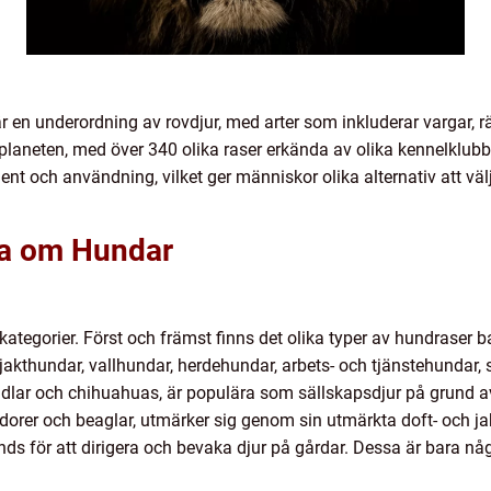
r en underordning av rovdjur, med arter som inkluderar vargar, r
aneten, med över 340 olika raser erkända av olika kennelklubba
ent och användning, vilket ger människor olika alternativ att välj
ta om Hundar
kategorier. Först och främst finns det olika typer av hundraser 
akthundar, vallhundar, herdehundar, arbets- och tjänstehundar, 
dlar och chihuahuas, är populära som sällskapsdjur på grund av 
orer och beaglar, utmärker sig genom sin utmärkta doft- och j
änds för att dirigera och bevaka djur på gårdar. Dessa är bara n