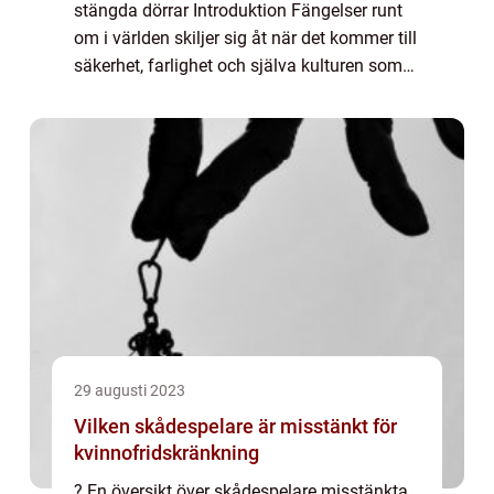
stängda dörrar Introduktion Fängelser runt
om i världen skiljer sig åt när det kommer till
säkerhet, farlighet och själva kulturen som
existerar mellan murarna. I denna artikel
kommer vi att utforska och analy...
29 augusti 2023
Vilken skådespelare är misstänkt för
kvinnofridskränkning
? En översikt över skådespelare misstänkta