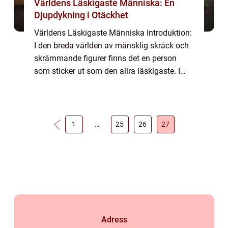
Världens Läskigaste Människa: En
Djupdykning i Otäckhet
Världens Läskigaste Människa Introduktion:
I den breda världen av mänsklig skräck och
skrämmande figurer finns det en person
som sticker ut som den allra läskigaste. I
denna artikel kommer vi att fokusera på att
ge en grundlig översikt av ”värl...
1
…
25
26
27
Adress