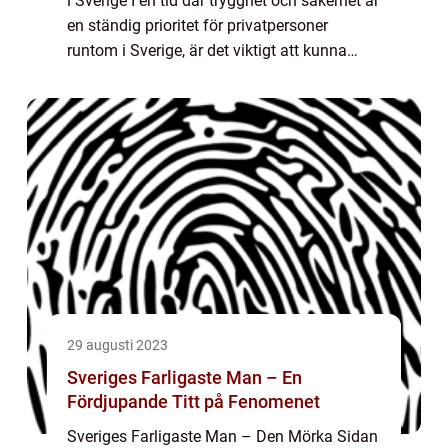
i Sverige I en tid där trygghet och säkerhet är
en ständig prioritet för privatpersoner
runtom i Sverige, är det viktigt att kunna
identifiera de områden som anses vara de
farligaste i landet. Genom att för...
29 augusti 2023
Sveriges Farligaste Man – En
Fördjupande Titt på Fenomenet
Sveriges Farligaste Man – Den Mörka Sidan