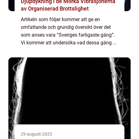
Djupdykning i de Mörka Vibrasjonerna
av Organiserad Brottslighet
Artikeln som följer kommer att ge en
omfattande och grundig översikt över det
som anses vara ”Sveriges farligaste gäng”.
Vi kommer att undersöka vad dessa gäng är,
vilka typer som finns, deras popularitet och
till och med ta en titt på kv...
29 augusti 2023