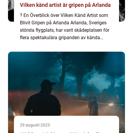
Vilken känd artist är gripen på Arlanda
? En Överblick över Vilken Känd Artist som
Blivit Gripen på Arlanda Arlanda, Sveriges
största flygplats, har varit skådeplatsen för
flera spektakulära gripanden av kända
artister genom åren. Dessa händelser har
alltid fångat allmänhetens intresse och...
29 augusti 2023